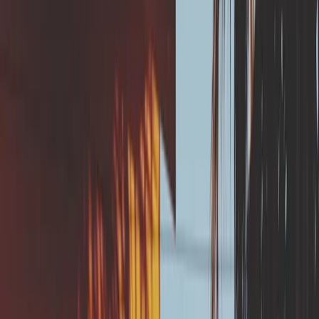
des EP ou d’un drainage.
Points de vigilance
Un essai de perméabilité du sol de type porchet est
indispensable avant tous travaux en lien avec
l'infiltration des eaux pluviales.
L'infiltration doit se faire à une distance minimale
des fondations suffisantes et dans des dispositifs
dédiés.
À retenir
L’infiltration des eaux pluviales dans le sol
peut être compatible avec un sol argileux