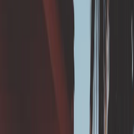
enfoncement au droit des fondations.
📆 Quand mettre en
oeuvre cette solution ?
En prévention
Lors de la construction en zone argileuse, si possible.
Si le test de perméabilité du sol est favorable à
l'infiltration.
En complément du raccordement aux réseaux
d’assainissement
Ou lorsque les réseaux d'évacuation des eaux ne
sont pas accessibles.
Le dispositif d’infiltrations des eaux à la parcelle est
complémentaire à la mise en œuvre d’évacuations