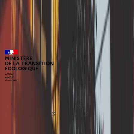
Tarn-et-Garonne
RGA en
Provence-Alpes-Côte d'Azur
Alpes-de-Haute-Provence
MINISTÈRE
DE LA TRANSITION
ÉCOLOGIQUE
Fonds prévention argile est une plateforme numérique
conçue par la
Direction générale de l'aménagement, du
logement et de la nature (DGALN)
en partenariat avec le
programme
beta.gouv
de la
DINUM
. Le Fonds de
Prévention Argile est en phase d'expérimentation, n'hésitez
pas à nous faire part de vos retours par mail à