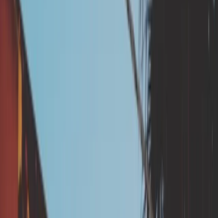
GESTION DES EAUX
TRAVAUX
Cette prestation fait partie de la
phase
travaux
Le dispositif d'aides aux ménages est
découpé en deux phases : La phase étude
(qui comprend la réalisation du diagnostic
de vulnérabilité), et la phase travaux (qui
comprend la réalisation des travaux de
prévention). Cette prestation relève de la
phase travaux.