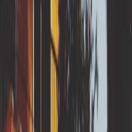
RGA en
Centre-Val de Loire
Indre
RGA en
Grand Est
Meurthe-et-Moselle
RGA en
Hauts-de-France
Nord
RGA en
Nouvelle-Aquitaine
Dordogne
Lot-et-Garonne
RGA en
Occitanie
Gers
Tarn