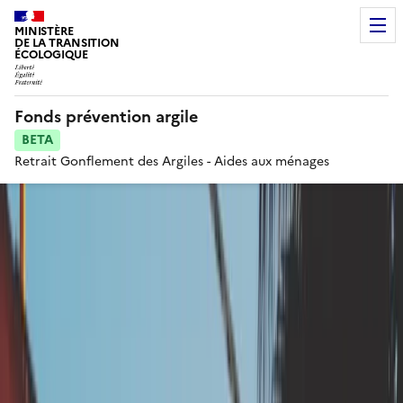
MINISTÈRE
DE LA TRANSITION
ÉCOLOGIQUE
Fonds prévention argile
BETA
Retrait Gonflement des Argiles - Aides aux ménages
Voir le fil d'ariane
Création d'un dispositif
simple d’infiltration des
eaux à la parcelle, à
déporter des fondations