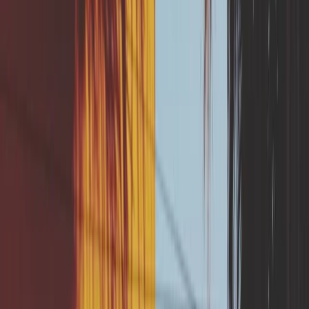
si la perméabilité locale du sol, à la
parcelle, est bien déterminée et si le
dispositif d’infiltration est suffisamment
éloigné des fondations de la maison.
Cette solution est subventionnable par le
fonds de prévention jusqu’à 80%.
Vous voulez protéger votre
maison ?
Lancez-vous !