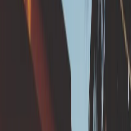
joncs)
Géotextile anti-colmatage pour maintenir la
perméabilité
💪 Quel est l'objectif de
cette solution ?
Gérer l'infiltration des eaux à la parcelle loin des
fondations :
Évite de créer des pièges à eaux anthropiques.
Limite les désordres liés à l'humidité du sol.
Réduit les risques de tassement différentiel des sols
sous les fondations.
Réduit les risques de plastification du sol et de son