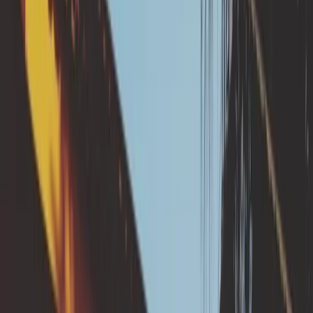
L'infiltration contrôlée des eaux pluviales sur votre
parcelle et déportée des fondations de votre maison,
permet de maintenir une humidité stabe du sol,
limitant ainsi les cycles de retrait-gonflement des
argiles.
ℹ️ En quoi consistent les
travaux ?
Exemples de dispositifs d'infiltration
adaptés
Puits d'infiltration en béton ou plastique
Tranchées ou noues drainantes remplies de graviers
Bassin paysager avec plantes hydrophiles (carex,