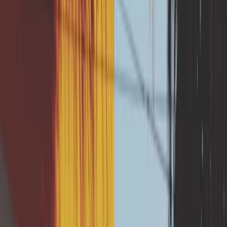
également subventionnable jusqu'à 80%
par le fonds de prévention.
Vous voulez protéger votre
maison ?
Lancez-vous !
Vérifier mon éligibilité