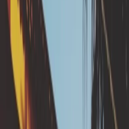
cette solution de
prévention ?
Des eaux pluviales mal évacuées s’infiltrent près des
fondations, déstabilisant la teneur en eau du sol
argileux sous la maison et dans son environnement
proche. Ces infiltrations peuvent entraîner
l’apparition de désordres sur une maison individuelle.
Les eaux pluviales doivent être évacuées loin des
fondations de la maison par la pose ou la réparation
de canalisations, séparées du réseau de collecte des
eaux usées et du réseau de drainage déporté des
fondations.
ℹ️ En quoi consistent les