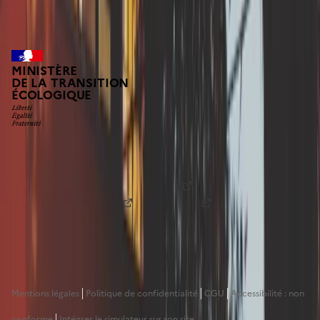
Alpes-de-Haute-Provence
MINISTÈRE
DE LA TRANSITION
ÉCOLOGIQUE
Fonds prévention argile est une plateforme numérique
conçue par la
Direction générale de l'aménagement, du
logement et de la nature (DGALN)
en partenariat avec le
programme
beta.gouv
de la
DINUM
. Le Fonds de
Prévention Argile est en phase d'expérimentation, n'hésitez
pas à nous faire part de vos retours par mail à
contact@fonds-prevention-argile.beta.gouv.fr
Mentions légales
Politique de confidentialité
CGU
Accessibilité : non
conforme
Intégrer le simulateur sur son site