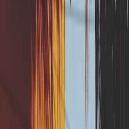
À retenir
Une évacuation des eaux pluviales mal
conçue peut aggraver le phénomène de
RGA en concentrant l’eau à un seul
endroit. La pose ou la réparation des
canalisations d’évacuation des eaux
pluviales en veillant à les éloigner des
fondations est subventionnable jusqu’à
80% par le fonds de prévention.
Avant toute mise en oeuvre de travaux en
lien avec l'infiltration des eaux pluviales à
la parcelle, il est indispensable de faire
réaliser par un professionnel, un essai de
la perméabilité du sol de type Porchet,