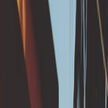
travaux ?
Installation d’un réseau séparatif
Tuyaux en PVC ou béton (diamètre de 100 à 200
mm en général) avec pente minimale de 1%.
Raccordement à un réseau communal ou
départemental ou infiltration à la parcelle éloignée
des fondations (se renseigner auprès du
gestionnaire de réseaux).
Eloigner l’exutoire de la maison (plus de 5 m) et le
positionner en aval de la maison si le terrain en
pente
💪 Quel est l'objectif de