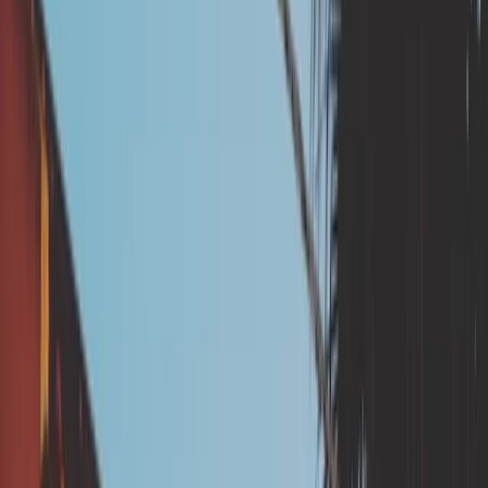
veillant à les éloigner des
fondations de la maison
GESTION DES EAUX
TRAVAUX
Cette prestation fait partie de la
phase
travaux
Le dispositif d'aides aux ménages est
découpé en deux phases : La phase étude
(qui comprend la réalisation du diagnostic
de vulnérabilité), et la phase travaux (qui
comprend la réalisation des travaux de
prévention). Cette prestation relève de la