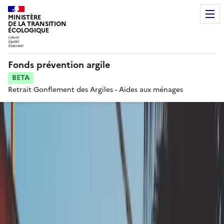
MINISTÈRE
DE LA TRANSITION
ÉCOLOGIQUE
Fonds prévention argile
BETA
Retrait Gonflement des Argiles - Aides aux ménages
Voir le fil d'ariane
Pose ou réparation des
canalisations d’évacuation
des eaux pluviales, en
particulier de toiture, en