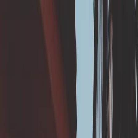
cette solution ?
En s'assurant d’évacuer correctement les eaux
pluviales vous :
Éloignez les eaux pluviales des fondations,
stabilisant l’humidité du sol sous l'habitation.
Réduisez la pression sur les argiles (moins de
gonflement en période humide).
Evitez un gonflement localisé et différentiel sous vos
fondations.
📆 Quand mettre en
oeuvre cette solution ?
En prévention