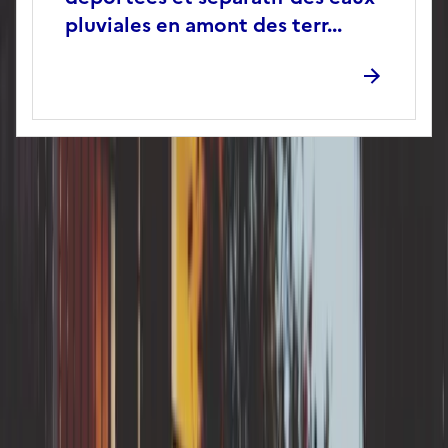
pluviales en amont des terr...
RGA en
Auvergne-Rhône-Alpes
Allier
Puy-de-Dôme
RGA en
Centre-Val de Loire
Indre