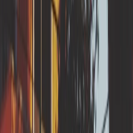
RGA en
Grand Est
Meurthe-et-Moselle
RGA en
Hauts-de-France
Nord
RGA en
Nouvelle-Aquitaine
Dordogne
Lot-et-Garonne
RGA en
Occitanie
Gers
Tarn
Tarn-et-Garonne
RGA en
Provence-Alpes-Côte d'Azur