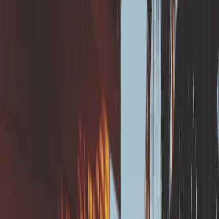
Dès la construction en zone argileuse (obligatoire
dans certaines communes)
Après un diagnostic RGA réalisé par un professionel
recommandant une meilleure évacuation.
Points de vigilance
Un essai de perméabilité du sol de type porchet est
indispensable avant tous travaux en lien avec
l'infiltration des eaux pluviales.
Le raccordement au réseau collectif nécessite
l'accord préalable du gestionnaire de réseau.
En l'absence de réseau collectif proche du bâti, il
convient de respecter une distance minimale
suffisante entre la maison et le point de rejet.