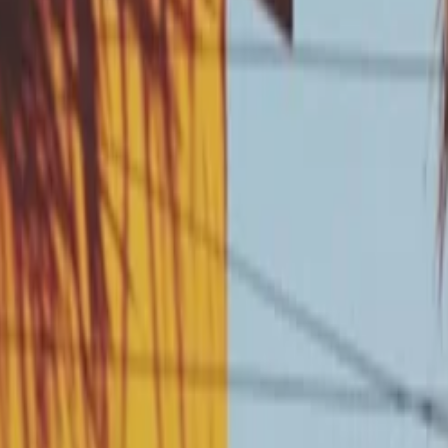
 (drainage nécessaire).
n (infiltration à proscrire).
if de cette solution ?
t essentiel pour adapter les solutions de prévention à mett
on, membrane étanche).
 oeuvre cette solution 
commandé par le diagnostic de vulnérabilité de votre maison,