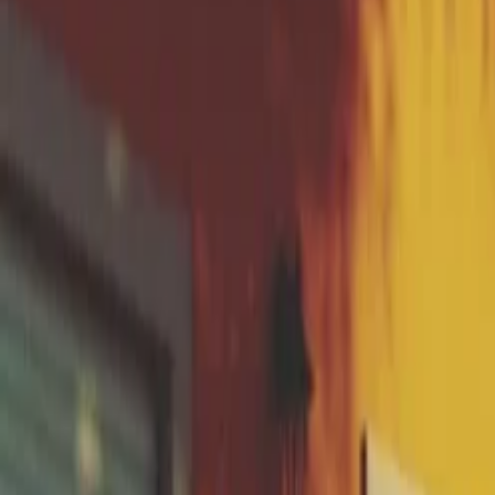
subventionnable par le fonds de prévention et do
Lors de la phase d'etude :
Avant tout projet de construction ou rénovat
Avant tous travaux en lien avec l'infiltration de
À retenir
Un sol argileux a une perméabilité 10 
éviter une mauvaise préconisation et 
par le fonds de prévention jusqu'à 80