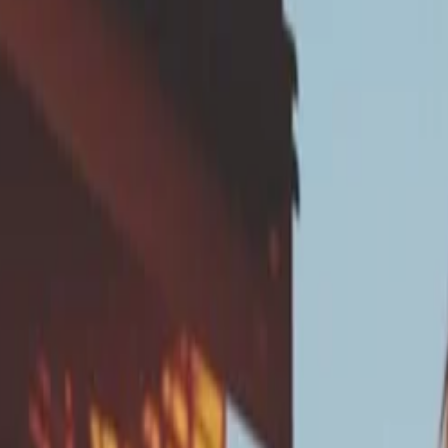
er cette solution de pr
permet d’adapter les solutions de prévention à mettre en o
 Porchet, simple et normé, mesure la vitesse d’absorption de 
t les travaux ?
ètre, de 50 à 70 cm de profondeur et un remplissage en fo
ation (en secondes)
(règle générale, à confirmer par un hydr