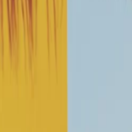
it être réalisée au démarrage de la phase travaux.
ion en zone RGA.
s eaux à la parcelle
à 100 fois moindre qu’un sol sableux. Vérifier la per
d'aggraver le phénomène du retrait-gonflement des 
%.