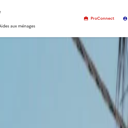
e
ProConnect
 Aides aux ménages
st de perméabilité du so
 de la phase
travaux