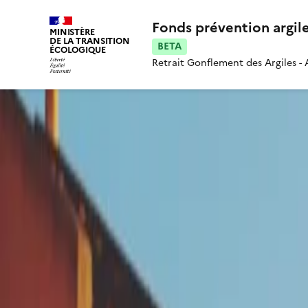
Fonds prévention argil
MINISTÈRE
DE LA TRANSITION
BETA
ÉCOLOGIQUE
Retrait Gonflement des Argiles -
Accueil
Réalisation d'un test de perméabilité du sol
Réalisation d'un te
GESTION DES EAUX
TRAVAUX
Cette prestation fait partie