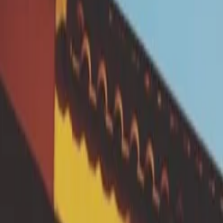
Le dispositif d'aides aux ménages est
vulnérabilité), et la phase travaux (q
travaux.