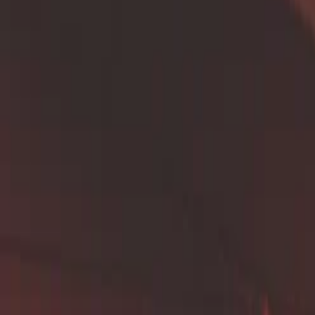
🏚️ Pourquoi propos
Connaître la perméabilité de votre sol argileux 
infiltration déportée des fondations, ...). Le test
travaux en lien avec l'infiltration des eaux.
ℹ️ En quoi consisten
1. Méthode standardisée
Création d’une fosse d'au moins 15 cm de diam
Remplissage d’eau et mesure du temps d’infiltr
2. Interprétation des résultats 