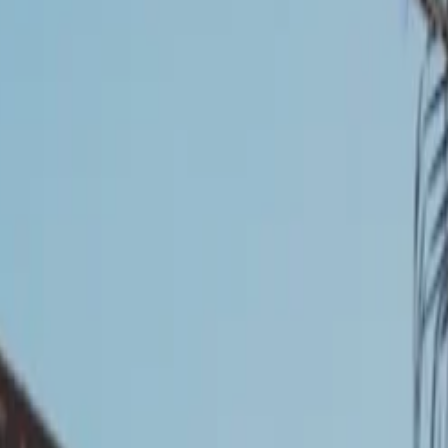
 découpé en deux phases : La phase étude (qui comp
ui comprend la réalisation des travaux de prévention)