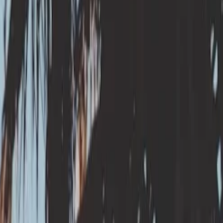
évention ?
euvre (drainage déporté des fondations,
l’eau dans le sol. Il est indispensable avant tous
nd de fosse sur au moins 15cm.
ogéologue ou géotechnicien) :