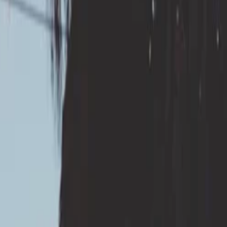
méabilité du sol est essentiel pour
argiles. Ce test est subventionnable