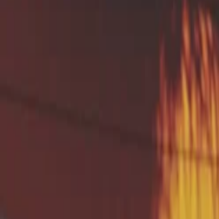
Sol perméable (> 10 mm/h) : Risque de lessivage
Sol imperméable (< 1 mm/h) : Risque de stagnatio
💪 Quel est l'object
Le test de perméabilité du sol de type Porchet es
Personnalise les solutions (drainage, infiltrati
Évite les erreurs coûteuses.
📆 Quand mettre en
Si la réalisation d’un test de perméabilité est re