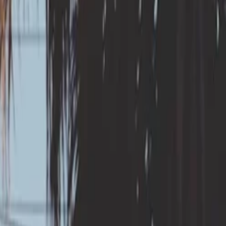
re en oeuvre :
?
 réalisé par l’expert RGA, cette solution est