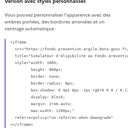
Version avec styles personnalisés
Vous pouvez personnaliser l'apparence avec des
ombres portées, des bordures arrondies et un
centrage automatique :
<iframe 

  src="https://fonds-prevention-argile.beta.gouv.fr/
  title="Simulateur d'éligibilité au Fonds préventio
  style="width: 100%; 

         height: 800px; 

         border: none; 

         border-radius: 8px;

         box-shadow: 0 4px 6px -1px rgb(0 0 0 / 0.1)
         display: block;

         margin: 2rem auto;

         max-width: 1200px;"

  referrerpolicy="no-referrer-when-downgrade"

></iframe>