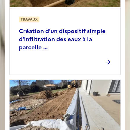
TRAVAUX
Création d'un dispositif simple
d’infiltration des eaux à la
parcelle ...