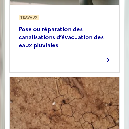
TRAVAUX
Pose ou réparation des
canalisations d’évacuation des
eaux pluviales