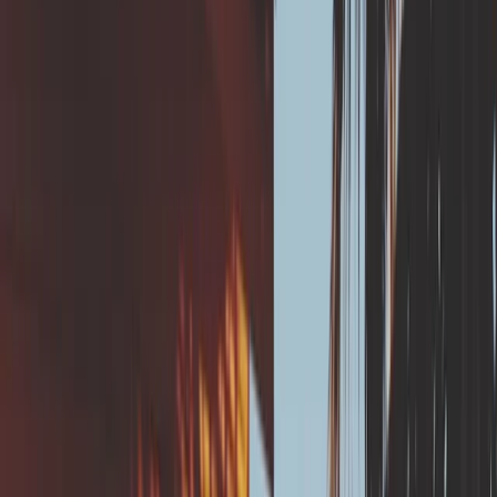
Dès la construction en zone argileuse (obligatoire
dans certaines communes)
Après un diagnostic RGA réalisé par un professionel
recommandant une meilleure évacuation.
Points de vigilance
Un essai de perméabilité du sol de type porchet est
indispensable avant tous travaux en lien avec
l'infiltration des eaux pluviales.
Le raccordement au réseau collectif nécessite
l'accord préalable du gestionnaire de réseau.
En l'absence de réseau collectif proche du bâti, il
convient de respecter une distance minimale
suffisante entre la maison et le point de rejet.