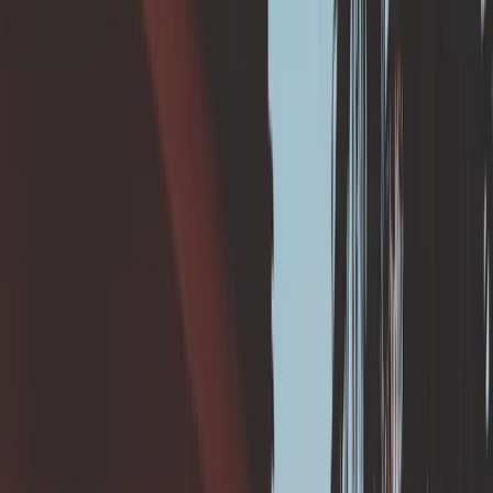
cette solution ?
En s'assurant d’évacuer correctement les eaux
pluviales vous :
Éloignez les eaux pluviales des fondations,
stabilisant l’humidité du sol sous l'habitation.
Réduisez la pression sur les argiles (moins de
gonflement en période humide).
Evitez un gonflement localisé et différentiel sous vos
fondations.
📆 Quand mettre en
oeuvre cette solution ?
En prévention