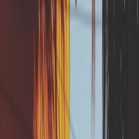
À retenir
Une évacuation des eaux pluviales mal
conçue peut aggraver le phénomène de
RGA en concentrant l’eau à un seul
endroit. La pose ou la réparation des
canalisations d’évacuation des eaux
pluviales en veillant à les éloigner des
fondations est subventionnable jusqu’à
80% par le fonds de prévention.
Avant toute mise en oeuvre de travaux en
lien avec l'infiltration des eaux pluviales à
la parcelle, il est indispensable de faire
réaliser par un professionnel, un essai de
la perméabilité du sol de type Porchet,