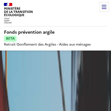
MINISTÈRE
DE LA TRANSITION
ÉCOLOGIQUE
Fonds prévention argile
BETA
Retrait Gonflement des Argiles - Aides aux ménages
Voir le fil d'ariane
Pose ou réparation des
canalisations d’évacuation
des eaux pluviales, en
particulier de toiture, en