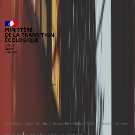
Alpes-de-Haute-Provence
MINISTÈRE
DE LA TRANSITION
ÉCOLOGIQUE
Fonds prévention argile est une plateforme numérique
conçue par la
Direction générale de l'aménagement, du
logement et de la nature (DGALN)
en partenariat avec le
programme
beta.gouv
de la
DINUM
. Le Fonds de
Prévention Argile est en phase d'expérimentation, n'hésitez
pas à nous faire part de vos retours par mail à
contact@fonds-prevention-argile.beta.gouv.fr
Mentions légales
Politique de confidentialité
CGU
Accessibilité : non
conforme
Intégrer le simulateur sur son site