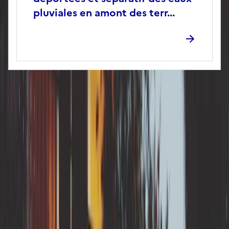
pluviales en amont des terr...
RGA en
Auvergne-Rhône-Alpes
Allier
Puy-de-Dôme
RGA en
Centre-Val de Loire
Indre