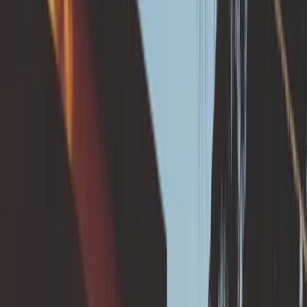
travaux ?
Installation d’un réseau séparatif
Tuyaux en PVC ou béton (diamètre de 100 à 200
mm en général) avec pente minimale de 1%.
Raccordement à un réseau communal ou
départemental ou infiltration à la parcelle éloignée
des fondations (se renseigner auprès du
gestionnaire de réseaux).
Eloigner l’exutoire de la maison (plus de 5 m) et le
positionner en aval de la maison si le terrain en
pente
💪 Quel est l'objectif de