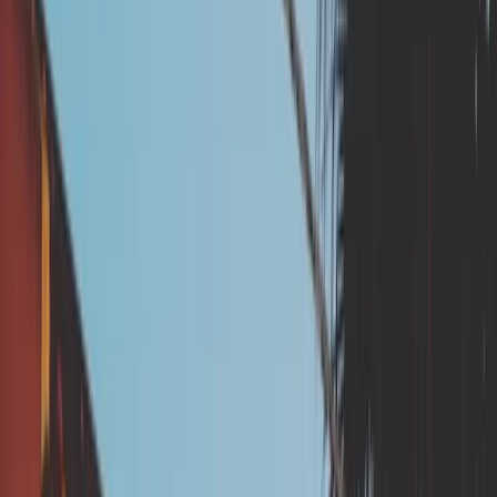
veillant à les éloigner des
fondations de la maison
GESTION DES EAUX
TRAVAUX
Cette prestation fait partie de la
phase
travaux
Le dispositif d'aides aux ménages est
découpé en deux phases : La phase étude
(qui comprend la réalisation du diagnostic
de vulnérabilité), et la phase travaux (qui
comprend la réalisation des travaux de
prévention). Cette prestation relève de la