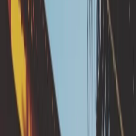
cette solution de
prévention ?
Des eaux pluviales mal évacuées s’infiltrent près des
fondations, déstabilisant la teneur en eau du sol
argileux sous la maison et dans son environnement
proche. Ces infiltrations peuvent entraîner
l’apparition de désordres sur une maison individuelle.
Les eaux pluviales doivent être évacuées loin des
fondations de la maison par la pose ou la réparation
de canalisations, séparées du réseau de collecte des
eaux usées et du réseau de drainage déporté des
fondations.
ℹ️ En quoi consistent les