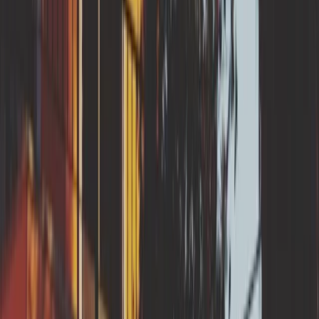
RGA en
Grand Est
Meurthe-et-Moselle
RGA en
Hauts-de-France
Nord
RGA en
Nouvelle-Aquitaine
Dordogne
Lot-et-Garonne
RGA en
Occitanie
Gers
Tarn
Tarn-et-Garonne
RGA en
Provence-Alpes-Côte d'Azur