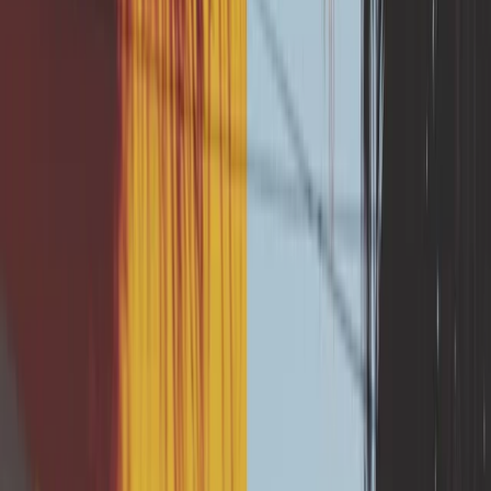
également subventionnable jusqu'à 80%
par le fonds de prévention.
Vous voulez protéger votre
maison ?
Lancez-vous !
Vérifier mon éligibilité