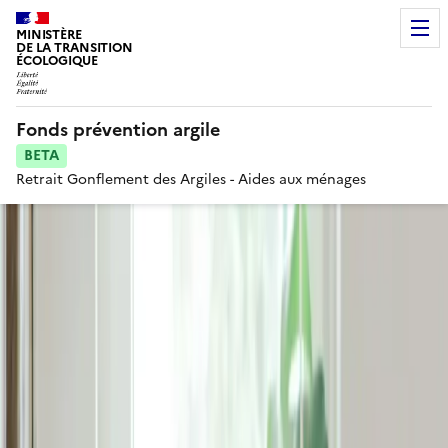
MINISTÈRE
DE LA TRANSITION
ÉCOLOGIQUE
Fonds prévention argile
BETA
Retrait Gonflement des Argiles - Aides aux ménages
Voir le fil d'Ariane
Risques Retrait-
Gonflement à Saint-
Benoît-de-Carmaux
(81400)